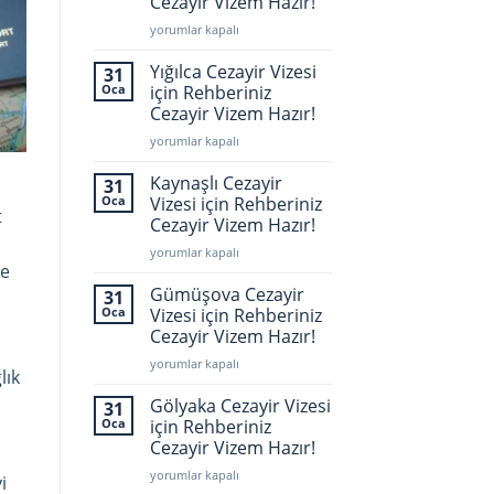
Cezayir Vizem Hazır!
İstanbul
yorumlar kapalı
Cezayir
Vizesi
Yığılca Cezayir Vizesi
31
için
Oca
için Rehberiniz
Rehberiniz
Cezayir Vizem Hazır!
Cezayir
Yığılca
Vizem
yorumlar kapalı
Cezayir
Hazır!
Vizesi
için
Kaynaşlı Cezayir
31
için
Oca
Vizesi için Rehberiniz
t
Rehberiniz
Cezayir Vizem Hazır!
Cezayir
Kaynaşlı
Vizem
yorumlar kapalı
ze
Cezayir
Hazır!
Vizesi
için
Gümüşova Cezayir
31
için
Oca
Vizesi için Rehberiniz
Rehberiniz
Cezayir Vizem Hazır!
Cezayir
Gümüşova
Vizem
yorumlar kapalı
lık
Cezayir
Hazır!
Vizesi
için
Gölyaka Cezayir Vizesi
31
için
Oca
için Rehberiniz
Rehberiniz
Cezayir Vizem Hazır!
Cezayir
Gölyaka
Vizem
yorumlar kapalı
i
Cezayir
Hazır!