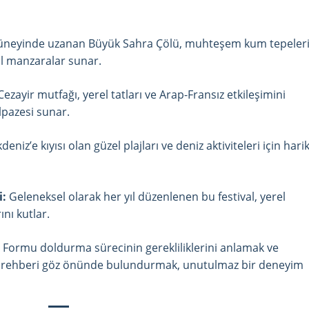
üneyinde uzanan Büyük Sahra Çölü, muhteşem kum tepeleri
al manzaralar sunar.
ezayir mutfağı, yerel tatları ve Arap-Fransız etkileşimini
lpazesi sunar.
deniz’e kıyısı olan güzel plajları ve deniz aktiviteleri için hari
i:
Geleneksel olarak her yıl düzenlenen bu festival, yerel
ını kutlar.
e Formu doldurma sürecinin gerekliliklerini anlamak ve
bir rehberi göz önünde bulundurmak, unutulmaz bir deneyim