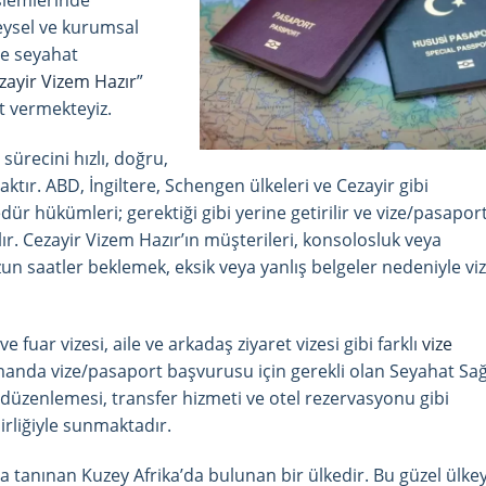
işlemlerinde
eysel ve kurumsal
ve seyahat
zayir Vizem Hazır
”
et vermekteyiz.
sürecini hızlı, doğru,
tır. ABD, İngiltere, Schengen ülkeleri ve Cezayir gibi
ür hükümleri; gerektiği gibi yerine getirilir ve vize/pasapor
r. Cezayir Vizem Hazır’ın müşterileri, konsolosluk veya
n saatler beklemek, eksik veya yanlış belgeler nedeniyle vi
 ve fuar vizesi, aile ve arkadaş ziyaret vizesi gibi farklı
vize
manda vize/pasaport başvurusu için gerekli olan Seyahat Sağ
ti düzenlemesi, transfer hizmeti ve otel rezervasyonu gibi
birliğiyle sunmaktadır.
yla tanınan Kuzey Afrika’da bulunan bir ülkedir. Bu güzel ülkey