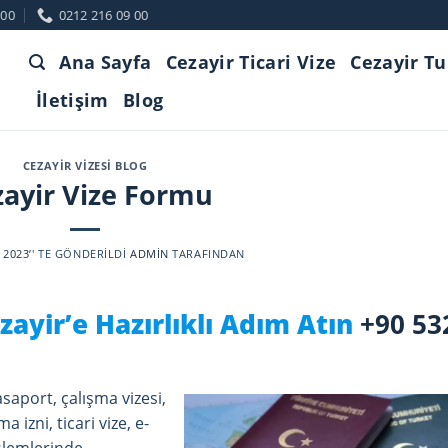
:00
0212 216 09 00
Ana Sayfa
Cezayir Ticari Vize
Cezayir Tu
İletişim
Blog
CEZAYIR VIZESI BLOG
zayir Vize Formu
 2023
’' TE GÖNDERILDI
ADMIN
TARAFINDAN
ayir’e Hazırlıklı Adım Atın
+90 53
aport, çalışma vizesi,
ma izni, ticari vize, e-