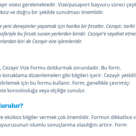
zayir vizesi gerekmektedir. Vize/pasaport başvuru süreci çeşit
iksiz ve doğru bir şekilde sunulması önemlidir.
 yeni deneyimler yaşamak için harika bir fırsattır. Cezayir, tarihi
mosferiyle bu fırsatı sunan yerlerden biridir. Cezayir’e seyahat etm
lardan biri de Cezayir vize işlemleridir.
çi, Cezayir Vize Formu doldurmak zorundadır. Bu form,
e konaklama düzenlemeleri gibi bilgileri içerir. Cezayir yetkilil
lirlemek için bu formu kullanır. Form, genellikle çevrimiçi
likte konsolosluğa veya elçiliğe sunulur.
durulur?
 eksiksiz bilgiler vermek çok önemlidir. Formun dikkatlice 
 başvurusunun olumlu sonuçlanma olasılığını artırır. Form