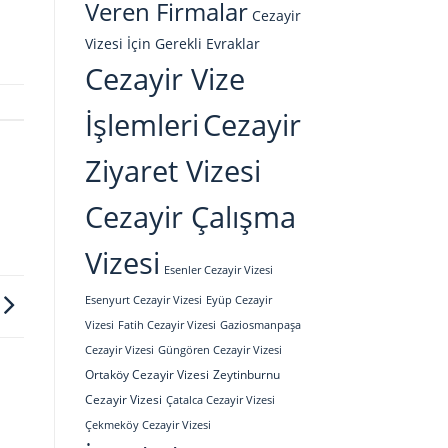
Veren Firmalar
Cezayir
Vizesi İçin Gerekli Evraklar
Cezayir Vize
İşlemleri
Cezayir
Ziyaret Vizesi
Cezayir Çalışma
Vizesi
Esenler Cezayir Vizesi
Esenyurt Cezayir Vizesi
Eyüp Cezayir
Vizesi
Fatih Cezayir Vizesi
Gaziosmanpaşa
Cezayir Vizesi
Güngören Cezayir Vizesi
Ortaköy Cezayir Vizesi
Zeytinburnu
Cezayir Vizesi
Çatalca Cezayir Vizesi
Çekmeköy Cezayir Vizesi