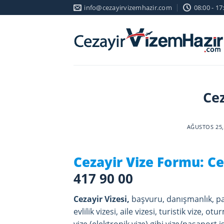
Skip
info@cezayirvizemhazir.com
08:00 - 17
to
content
Ce
AĞUSTOS 25,
Cezayir Vize Formu: Cez
417 90 00
Cezayir Vizesi,
başvuru, danışmanlık, pas
evlilik vizesi, aile vizesi, turistik vize, otur