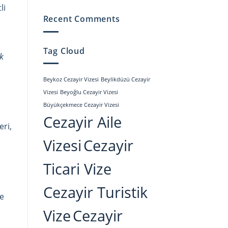
li
Vizesi
için
için
Recent Comments
Rehberiniz
Cezayir
Vizem
Tag Cloud
Hazır!
ek
için
Beykoz Cezayir Vizesi
Beylikdüzü Cezayir
Vizesi
Beyoğlu Cezayir Vizesi
Büyükçekmece Cezayir Vizesi
Cezayir Aile
eri,
Vizesi
Cezayir
Ticari Vize
Cezayir Turistik
ve
Vize
Cezayir