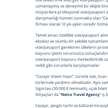
vize (elektronik vize) gibi vize/pasaport 
uzmanlaşmış ve deneyimli bir ekiple bir
müşterilere profesyonel vize/pasaport 
danışmanlığı hizmeti sunmakta olan “
Ce
firması olarak 10 yılı aşkın süredir hizm
Temel amacı özellikle vize/pasaport alım 
eksiksiz ve olumlu bir şekilde tamamlamak
vize/pasaport gerektiren ülkelerin prosed
başvuru işlemi sorunsuzca sonuçlandırılı
vize/pasaport başvuru merkezlerinde uzu
reddi gibi sorunlarla karşılaşmazlar.
“Cezayir Vizem Hazır”; turistik vize, ticari
türlerinde yardımcı olmaktadır. Aynı za
Sigortası (30.000 € teminatlı), uçak bile
ihtiyaçları da “
Netra Travel Agency
” iş 
Cezayir, zengin tarihi ve kültürel mirası