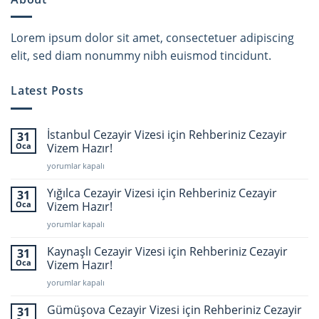
Lorem ipsum dolor sit amet, consectetuer adipiscing
elit, sed diam nonummy nibh euismod tincidunt.
Latest Posts
İstanbul Cezayir Vizesi için Rehberiniz Cezayir
31
Oca
Vizem Hazır!
İstanbul
yorumlar kapalı
Cezayir
Vizesi
Yığılca Cezayir Vizesi için Rehberiniz Cezayir
31
için
Oca
Vizem Hazır!
Rehberiniz
Yığılca
yorumlar kapalı
Cezayir
Cezayir
Vizem
Vizesi
Kaynaşlı Cezayir Vizesi için Rehberiniz Cezayir
Hazır!
31
için
için
Oca
Vizem Hazır!
Rehberiniz
Kaynaşlı
yorumlar kapalı
Cezayir
Cezayir
Vizem
Vizesi
Gümüşova Cezayir Vizesi için Rehberiniz Cezayir
Hazır!
31
için