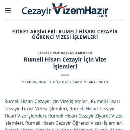
Skip
to
content
ETIKET ARŞIVLERI:
RUMELI HISARI CEZAYIR
ÖĞRENCI VIZESI İŞLEMLERI
CEZAYIR VIZE BAŞVURU MERKEZI
Rumeli Hisarı Cezayir İçin Vize
İşlemleri
OCAK 30, 2024
’' TE GÖNDERILDI
ADMIN
TARAFINDAN
Rumeli Hisarı Cezayir İçin Vize İşlemleri, Rumeli Hisarı
Cezayir Turist Vizesi İşlemleri, Rumeli Hisarı Cezayir
Ticari Vize İşlemleri, Rumeli Hisarı Cezayir Ziyaret Vizesi
İşlemleri, Rumeli Hisarı Cezayir Öğrenci Vizesi İşlemleri,