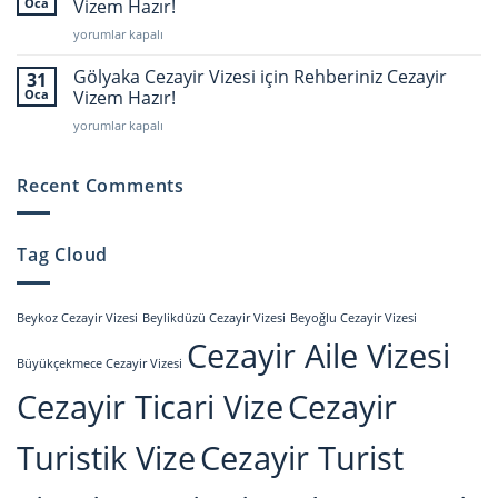
için
Oca
Vizem Hazır!
Rehberiniz
Gümüşova
yorumlar kapalı
Cezayir
Cezayir
Vizem
Vizesi
Gölyaka Cezayir Vizesi için Rehberiniz Cezayir
Hazır!
31
için
için
Oca
Vizem Hazır!
Rehberiniz
Gölyaka
yorumlar kapalı
Cezayir
Cezayir
Vizem
Vizesi
Hazır!
için
Recent Comments
için
Rehberiniz
Cezayir
Vizem
Tag Cloud
Hazır!
için
Beykoz Cezayir Vizesi
Beylikdüzü Cezayir Vizesi
Beyoğlu Cezayir Vizesi
Cezayir Aile Vizesi
Büyükçekmece Cezayir Vizesi
Cezayir Ticari Vize
Cezayir
Turistik Vize
Cezayir Turist